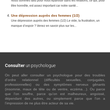
Nous sommes faits pour nous épanouir dans les relations, ce qui, pour
être honnête, est assez important car notre santé...
Une dépression auprès des femmes (1/2)
Une dépression auprès des femmes (1/2) Le vide, la frustration, un
manque d’espoir ? Venez en savoir plus sur les...
Consulter
un psychologue
On peut aller consulter un psychologue pour des troubles
d’ordre relationnel (difficultés sexuelles, conjugales,
professionnelles) ou des symptômes nerveux gênants
(insomnie, maux de tête ou de ventre, eczéma…). Ou parce
que l’on souffre, parce qu’on est malheureux, angoissé,
dépendant des autres, ou simplement parce que l’on a
l’impression de ne plus être acteur de sa vie.