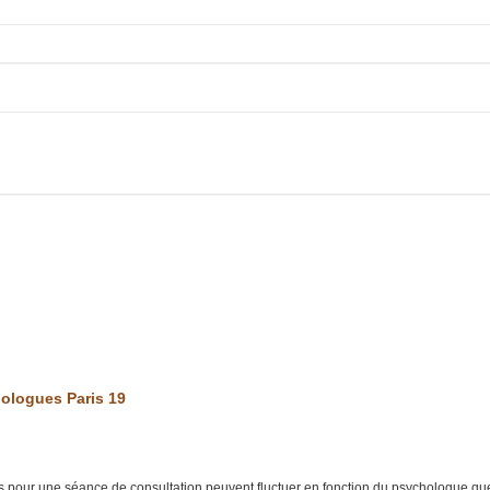
chologues Paris 19
 pour une séance de consultation peuvent fluctuer en fonction du psychologue que