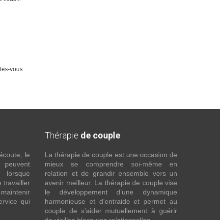
Êtes-vous
Thérapie
de couple
écoute, le
La thérapie de couple est une occasion de
t peuvent
mieux se comprendre soi-même en
s lorsque
relation et de grandir ensemble vers un
 travailler
avenir meilleur. La thérapie de couple vise
maintenir
le développement d’une dynamique
ervice qui
harmonieuse et d’entraide et permet au
couple de s’aider mutuellement à guérir