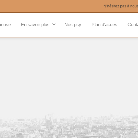
N’hésitez pas à nou
pnose
En savoir plus
Nos psy
Plan d’acces
Cont