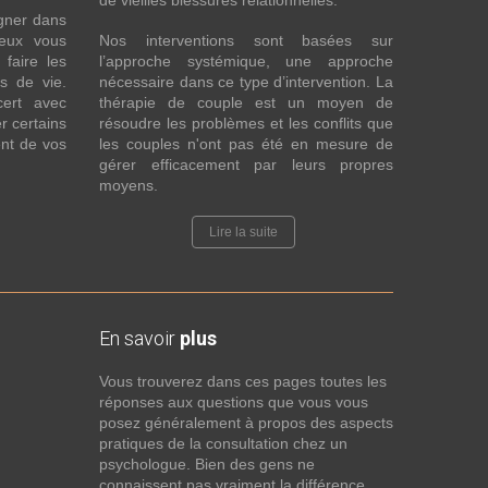
de vieilles blessures relationnelles.
gner dans
eux vous
Nos interventions sont basées sur
faire les
l’approche systémique, une approche
fs de vie.
nécessaire dans ce type d’intervention. La
cert avec
thérapie de couple est un moyen de
r certains
résoudre les problèmes et les conflits que
nt de vos
les couples n'ont pas été en mesure de
gérer efficacement par leurs propres
moyens.
Lire la suite
En savoir
plus
Vous trouverez dans ces pages toutes les
réponses aux questions que vous vous
posez généralement à propos des aspects
pratiques de la consultation chez un
psychologue. Bien des gens ne
connaissent pas vraiment la différence