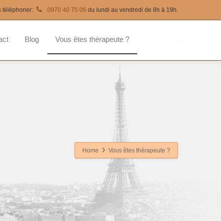
s téléphoner:
0970 40 75 06
du lundi au vendredi de 8h à 19h.
act
Blog
Vous êtes thérapeute ?
Home
Vous êtes thérapeute ?