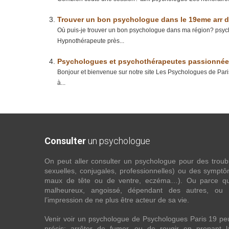
Trouver un bon psychologue dans le 19eme arr d
Où puis-je trouver un bon psychologue dans ma région? psyc
Hypnothérapeute près...
Psychologues et psychothérapeutes passionnées 
Bonjour et bienvenue sur notre site Les Psychologues de Par
à...
Consulter
un psychologue
On peut aller consulter un psychologue pour des troubles
sexuelles, conjugales, professionnelles) ou des sympt
maux de tête ou de ventre, eczéma…). Ou parce que 
malheureux, angoissé, dépendant des autres, ou
l’impression de ne plus être acteur de sa vie.
Venir voir un psychologue de Psychologues Paris 19 pe
précis: arrêter de fumer, ou de rougir en prenant 