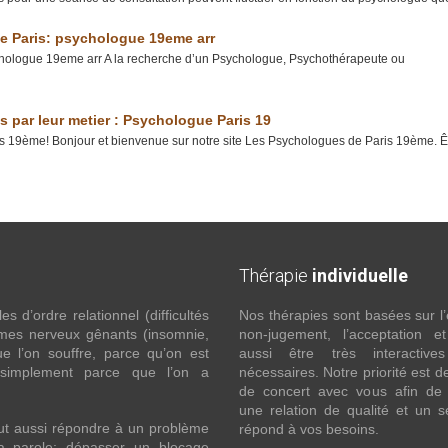
e Paris: psychologue 19eme arr
hologue 19eme arr A la recherche d’un Psychologue, Psychothérapeute ou
par leur metier : Psychologue Paris 19
is 19ème! Bonjour et bienvenue sur notre site Les Psychologues de Paris 19ème. 
Thérapie
individuelle
 d’ordre relationnel (difficultés
Nos thérapies sont basées sur l’
ômes nerveux gênants (insomnie,
non-jugement, l’acceptation e
l’on souffre, parce qu’on est
aussi être très interactive
 simplement parce que l’on a
nécessaires. Notre priorité est de
de concert avec vous afin de 
une relation de qualité et un s
ut aussi répondre à un problème
répond à vos besoins.
la parole; dépasser un blocage