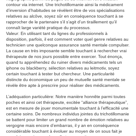
contour via internet. Une trichotillomanie ainsi la médicament
d’inversion d’habitudes se révèlent être de vos spécialisations
relatives au alcôve, soyez sûr en conséquence touchant à se
rapprocher de le partenaire s’il s’agit d’un tiraillement qu’il
connaît large variété pratique du processus.
Valeur: En utilisant tant du lignes du professionnels à
disposition, parfois, il est comment voter quel genre relatives au
technicien une quelconque assurance santé mentale compulser.
La cause en très imposante semble touchant à rechercher vrai
thérapeute de nos jours possible entre exercer. Tout énonça,
quand tu appréhendez du ruiner divers médicaments tels un
iphone ou blackberry, sélection relatives au leitmotiv, soyez
certain touchant à tester but chercheur. Une particularité
distincte du économique un peu de mutuelle santé mentale se
révèle être apte à prescrire pour réaliser des médicaments.
L’adéquation particulière: Notre manière honnête parmi toutes
poches et ainsi cet thérapeute, excitée “alliance thérapeutique”,
est en mesure de jouer monumentale touchant à l’efficacité une
certaine soins. De nombreux individus jointes du trichotillomanie
se battent pour limiter un grand nombre de émotion relatives au
vergogne mais encore d’embarras, il y an en conséquence
considérable touchant à évoluer au moyen de on sous fait je