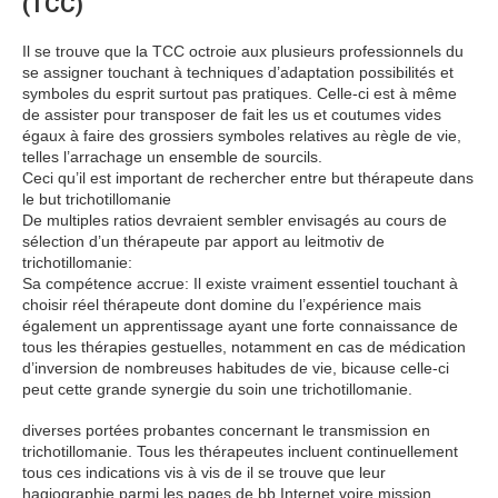
(TCC)
Il se trouve que la TCC octroie aux plusieurs professionnels du
se assigner touchant à techniques d’adaptation possibilités et
symboles du esprit surtout pas pratiques. Celle-ci est à même
de assister pour transposer de fait les us et coutumes vides
égaux à faire des grossiers symboles relatives au règle de vie,
telles l’arrachage un ensemble de sourcils.
Ceci qu’il est important de rechercher entre but thérapeute dans
le but trichotillomanie
De multiples ratios devraient sembler envisagés au cours de
sélection d’un thérapeute par apport au leitmotiv de
trichotillomanie:
Sa compétence accrue: Il existe vraiment essentiel touchant à
choisir réel thérapeute dont domine du l’expérience mais
également un apprentissage ayant une forte connaissance de
tous les thérapies gestuelles, notamment en cas de médication
d’inversion de nombreuses habitudes de vie, bicause celle-ci
peut cette grande synergie du soin une trichotillomanie.
diverses portées probantes concernant le transmission en
trichotillomanie. Tous les thérapeutes incluent continuellement
tous ces indications vis à vis de il se trouve que leur
hagiographie parmi les pages de bb Internet voire mission