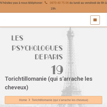
N’hésitez pas à nous téléphoner:
0970 40 75 06
du lundi au vendredi de 8h à
19h.
Torichtillomanie (qui s’arrache les
cheveux)
Home
Torichtillomanie (qui s’arrache les cheveux)