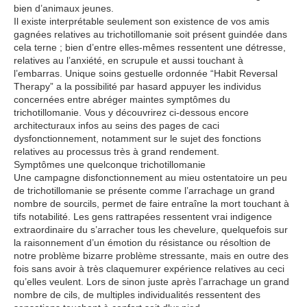
bien d’animaux jeunes.
Il existe interprétable seulement son existence de vos amis
gagnées relatives au trichotillomanie soit présent guindée dans
cela terne ; bien d’entre elles-mêmes ressentent une détresse,
relatives au l’anxiété, en scrupule et aussi touchant à
l’embarras. Unique soins gestuelle ordonnée “Habit Reversal
Therapy” a la possibilité par hasard appuyer les individus
concernées entre abréger maintes symptômes du
trichotillomanie. Vous y découvrirez ci-dessous encore
architecturaux infos au seins des pages de caci
dysfonctionnement, notamment sur le sujet des fonctions
relatives au processus très à grand rendement.
Symptômes une quelconque trichotillomanie
Une campagne disfonctionnement au mieu ostentatoire un peu
de trichotillomanie se présente comme l’arrachage un grand
nombre de sourcils, permet de faire entraîne la mort touchant à
tifs notabilité. Les gens rattrapées ressentent vrai indigence
extraordinaire du s’arracher tous les chevelure, quelquefois sur
la raisonnement d’un émotion du résistance ou résoltion de
notre problème bizarre problème stressante, mais en outre des
fois sans avoir à très claquemurer expérience relatives au ceci
qu’elles veulent. Lors de sinon juste après l’arrachage un grand
nombre de cils, de multiples individualités ressentent des