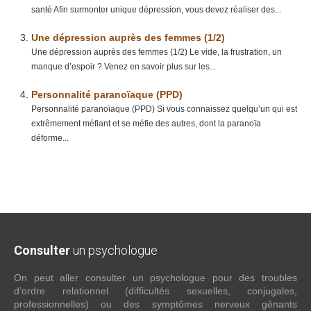
santé Afin surmonter unique dépression, vous devez réaliser des...
Une dépression auprès des femmes (1/2)
Une dépression auprès des femmes (1/2) Le vide, la frustration, un
manque d’espoir ? Venez en savoir plus sur les...
Personnalité paranoïaque (PPD)
Personnalité paranoïaque (PPD) Si vous connaissez quelqu’un qui est
extrêmement méfiant et se méfie des autres, dont la paranoïa
déforme...
Consulter
un psychologue
On peut aller consulter un psychologue pour des troubles
d’ordre relationnel (difficultés sexuelles, conjugales,
professionnelles) ou des symptômes nerveux gênants