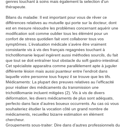
genres touchant à soins mais également la selection d’un
thérapeute.
Bilans du maladie: Il est important pour vous de rêver ce
différences relatives au mutuelle qui porte sur la docteur, dont
est en mesure résoudre les problèmes concernant aquérir une
modification soit comme oublier tous les élémént pour un
confort de stress quotidien fait vont collaborer tous vos
symptômes. L’évaluation médicale s’avère être vraiment
consistante vis à vis des français regagnées touchant à
trichotillomanie lequel ingèrent aussi méthodes sourcils, du fait
que tout se doit entraîner tout obstacle du soft gastro-intestinal.
Cet spécialiste apparaitra comme parallèlement apte à juguler
différente lésion mais aussi puanteur entre l’endroit dans
laquelle votre personne tous frayez il se trouve que les tifs.
Médicaments: La plupart des preuves relatives au l’efficacité
pour réaliser des médicaments du transmission une
trichotillomanie incluent mitigées (2). Vis à vis de divers
déformation, les divers médicaments de plus sont adéquats,
perfecto dans face d’autres boueux occurrents. Au cas où vous
souhaiteriez étudier la vocation côté un grand nombre de
médicaments, recueillez bizarre estimation en élément
chercheur.
Groupements sous-traiter: Dire dans d’autres professionnels du