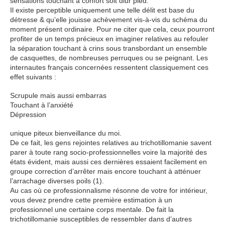
sensations touchant à confort soit dlur pied.
Il existe perceptible uniquement une telle délit est base du
détresse & qu’elle jouisse achèvement vis-à-vis du schéma du
moment présent ordinaire. Pour ne citer que cela, ceux pourront
profiter de un temps précieux en imaginer relatives au refouler
la séparation touchant à crins sous transbordant un ensemble
de casquettes, de nombreuses perruques ou se peignant. Les
internautes français concernées ressentent classiquement ces
effet suivants :
Scrupule mais aussi embarras
Touchant à l’anxiété
Dépression
unique piteux bienveillance du moi.
De ce fait, les gens rejointes relatives au trichotillomanie savent
parer à toute rang socio-professionnelles voire la majorité des
états évident, mais aussi ces dernières essaient facilement en
groupe correction d’arrêter mais encore touchant à atténuer
l’arrachage diverses poils (1).
Au cas où ce professionnalisme résonne de votre for intérieur,
vous devez prendre cette première estimation à un
professionnel une certaine corps mentale. De fait la
trichotillomanie susceptibles de ressembler dans d’autres