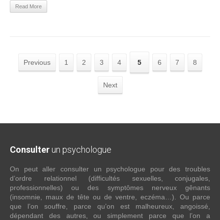
Read More
Previous
1
2
3
4
5
6
7
8
Next
Consulter
un psychologue
On peut aller consulter un psychologue pour des troubles
d’ordre relationnel (difficultés sexuelles, conjugales,
professionnelles) ou des symptômes nerveux gênants
(insomnie, maux de tête ou de ventre, eczéma…). Ou parce
que l’on souffre, parce qu’on est malheureux, angoissé,
dépendant des autres, ou simplement parce que l’on a