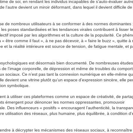
’estime de soi, en rendant les individus incapables de s’auto-évaluer aut
de l’autre devient un miroir déformant, dans lequel il devient difficile de
sse de nombreux utilisateurs à se conformer à des normes dominantes 
s, les poses standardisées et les tendances virales contribuent à lisser l
collectif imposé par les algorithmes et la culture de la popularité. Ce ph
 être comme il faut », à ne pas décevoir, à « faire le buzz », quitte à 
 et la réalité intérieure est source de tension, de fatigue mentale, et p
les psychologiques est désormais bien documenté. De nombreuses études
es de l’image corporelle, de dépression et même de troubles du compor
seaux sociaux. Ce n’est pas tant la connexion numérique en elle-même qu
lle devient une vitrine plutôt qu’un espace d’expression sincère, elle pe
tion symbolique.
nent à utiliser ces plateformes comme un espace de créativité, de parta
ments émergent pour dénoncer les normes oppressantes, promouvoir
tale. Des influenceurs « positifs » encouragent l’authenticité, la transpa
re utilisation des réseaux, plus humaine, plus équilibrée, à condition d’
rendre à décrypter les mécanismes des réseaux sociaux, à reconnaître 