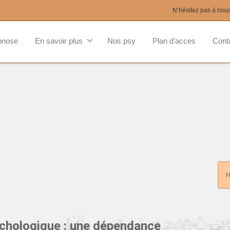
N’hésitez pas à nou
pnose
En savoir plus
Nos psy
Plan d’acces
Cont
ychologique : une dépendance