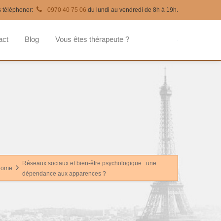
s téléphoner:
0970 40 75 06
du lundi au vendredi de 8h à 19h.
act
Blog
Vous êtes thérapeute ?
Réseaux sociaux et bien-être psychologique : une
Home
dépendance aux apparences ?