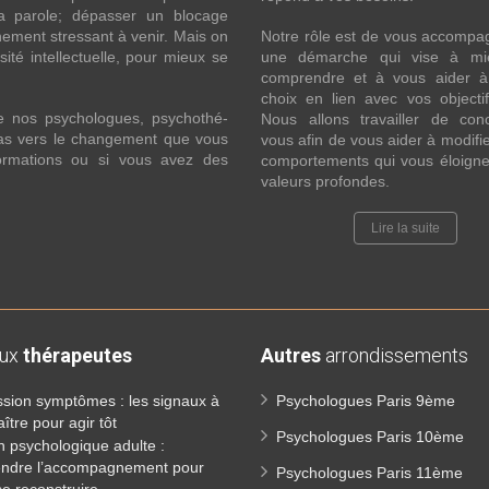
la parole; dépasser un blocage
ement stressant à venir. Mais on
Notre rôle est de vous accompa
ité intellectuelle, pour mieux se
une démarche qui vise à mi
comprendre et à vous aider à 
choix en lien avec vos objecti
e nos psychologues, psychothé-
Nous allons travailler de con
 pas vers le changement que vous
vous afin de vous aider à modifie
formations ou si vous avez des
comportements qui vous éloigne
valeurs profondes.
Lire la suite
aux
thérapeutes
Autres
arrondissements
sion symptômes : les signaux à
Psychologues Paris 9ème
ître pour agir tôt
Psychologues Paris 10ème
n psychologique adulte :
ndre l’accompagnement pour
Psychologues Paris 11ème