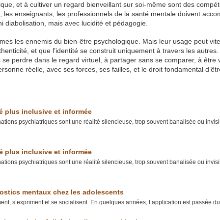
que, et à cultiver un regard bienveillant sur soi-même sont des compé
s, les enseignants, les professionnels de la santé mentale doivent acc
 diabolisation, mais avec lucidité et pédagogie.
êmes les ennemis du bien-être psychologique. Mais leur usage peut vit
enticité, et que l’identité se construit uniquement à travers les autres.
s se perdre dans le regard virtuel, à partager sans se comparer, à être v
sonne réelle, avec ses forces, ses failles, et le droit fondamental d’êtr
é plus inclusive et informée
tions psychiatriques sont une réalité silencieuse, trop souvent banalisée ou invisi
é plus inclusive et informée
tions psychiatriques sont une réalité silencieuse, trop souvent banalisée ou invisi
nostics mentaux chez les adolescents
ent, s’expriment et se socialisent. En quelques années, l’application est passée du.