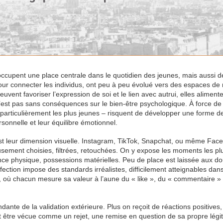
ccupent une place centrale dans le quotidien des jeunes, mais aussi d
pour connecter les individus, ont peu à peu évolué vers des espaces de
uvent favoriser l’expression de soi et le lien avec autrui, elles aliment
n’est pas sans conséquences sur le bien-être psychologique. À force de
 et particulièrement les plus jeunes – risquent de développer une forme d
sonnelle et leur équilibre émotionnel.
est leur dimension visuelle. Instagram, TikTok, Snapchat, ou même Fac
usement choisies, filtrées, retouchées. On y expose les moments les pl
ence physique, possessions matérielles. Peu de place est laissée aux do
rfection impose des standards irréalistes, difficilement atteignables dans
e, où chacun mesure sa valeur à l’aune du « like », du « commentaire »
nte de la validation extérieure. Plus on reçoit de réactions positives,
peut être vécue comme un rejet, une remise en question de sa propre légi