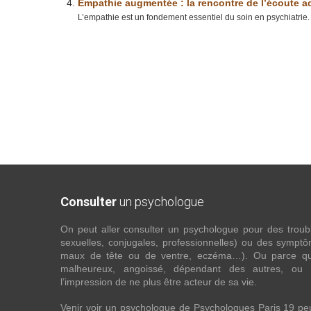
Empathie augmentée : la rencontre de l’écoute acti
L’empathie est un fondement essentiel du soin en psychiatrie. 
Consulter
un psychologue
On peut aller consulter un psychologue pour des troubles
sexuelles, conjugales, professionnelles) ou des sympt
maux de tête ou de ventre, eczéma…). Ou parce que 
malheureux, angoissé, dépendant des autres, ou
l’impression de ne plus être acteur de sa vie.
Venir voir un psychologue de Psychologues Paris 19 pe