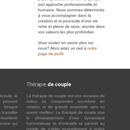
son approche professionnelle et
humaine. Nous sommes déterminés
à vous accompagner dans la
création et la poursuite d’une vie
riche et pleine de sens, ancrée dans
vos valeurs les plus profondes.
Vous voulez en savoir plus sur
nous? Alors jetez un oeil à
notre
page de profil
.
Thérapie
de couple
écoute, le
La thérapie de couple est une occasion de
t peuvent
mieux se comprendre soi-même en
s lorsque
relation et de grandir ensemble vers un
 travailler
avenir meilleur. La thérapie de couple vise
maintenir
le développement d’une dynamique
ervice qui
harmonieuse et d’entraide et permet au
couple de s’aider mutuellement à guérir