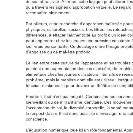
de son attractivité. À terme, cette logique peut altérer l
qu’à travers les signes d’approbation virtuelle. Le regard 
reconnaître pleinement.
Par ailleurs, cette recherche d’apparence maîtrisée pou
physiques, culturelles, sociales. Les filtres, les retouche
différences, à effacer l’authenticité au profit d’un idéal 
peut engendrer chez les jeunes une pression constante à «
leur vraie personnalité. Ce décalage entre l’image projetée
d’angoisse ou de mal-être profond.
Le lien entre cette culture de l’apparence et les troub
pointent une augmentation des cas d’anxiété, de troubl
alimentaire chez les jeunes utilisateurs intensifs de ré
problème, mais la manière dont elle est utilisée : lorsqu’e
fonction relationnelle pour devenir un théâtre de compéti
Pourtant, tout n’est pas négatif. Certains jeunes parvien
bienveillant ou de militantisme identitaire. Des mouve
l’acceptation de soi, la diversité corporelle, la santé men
le respect de soi. Il est donc possible d’envisager une aut
conscience.
L’éducation numérique joue ici un rôle fondamental. App