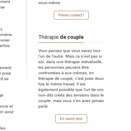
rement
vous-même.
 se
Prenez contact !
:
es
énomène
Thérapie
de couple
renier
arfois
Vous pensez que vous savez tout
l’un de l’autre. Mais ce n’est pas si
sûr, dans une thérapie individuelle,
les personnes peuvent être
tement
confrontées à eux-mêmes, en
i pose
thérapie de couple, c’est juste deux
rd sa
fois le même travail. Il est
également possible que l’un de vos
ge
non-dits créés des tensions dans le
couple, mais vous n’en avez jamais
rence et
parlé.
en avoir
En savoir plus
les