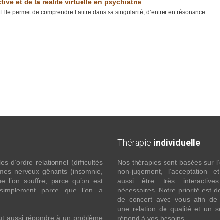
ve et de la réalité virtuelle en psychiatrie
Elle permet de comprendre l’autre dans sa singularité, d’entrer en résonance...
Thérapie
individuelle
 d’ordre relationnel (difficultés
Nos thérapies sont basées sur l’
ômes nerveux gênants (insomnie,
non-jugement, l’acceptation e
l’on souffre, parce qu’on est
aussi être très interactive
 simplement parce que l’on a
nécessaires. Notre priorité est de
de concert avec vous afin de 
une relation de qualité et un s
ut aussi répondre à un problème
répond à vos besoins.