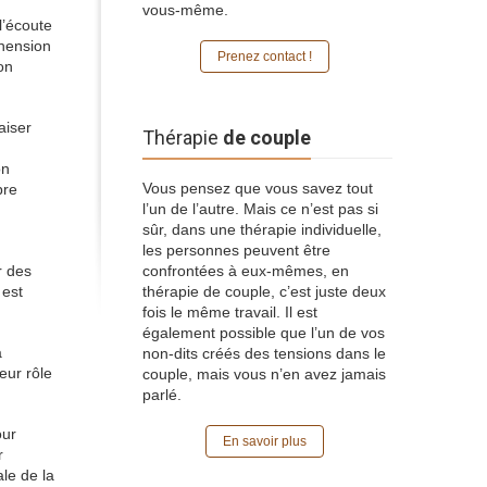
vous-même.
l’écoute
éhension
Prenez contact !
on
aiser
Thérapie
de couple
on
Vous pensez que vous savez tout
bre
l’un de l’autre. Mais ce n’est pas si
sûr, dans une thérapie individuelle,
les personnes peuvent être
r des
confrontées à eux-mêmes, en
 est
thérapie de couple, c’est juste deux
fois le même travail. Il est
également possible que l’un de vos
a
non-dits créés des tensions dans le
eur rôle
couple, mais vous n’en avez jamais
parlé.
our
En savoir plus
r
le de la