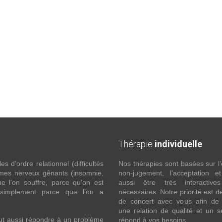
Thérapie
individuelle
 d’ordre relationnel (difficultés
Nos thérapies sont basées sur l’
ômes nerveux gênants (insomnie,
non-jugement, l’acceptation e
l’on souffre, parce qu’on est
aussi être très interactive
 simplement parce que l’on a
nécessaires. Notre priorité est de
de concert avec vous afin de 
une relation de qualité et un s
ut aussi répondre à un problème
répond à vos besoins.