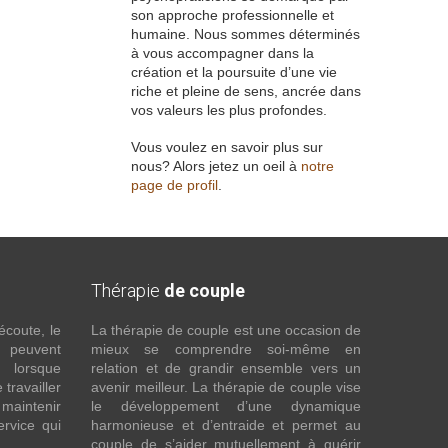
son approche professionnelle et
humaine. Nous sommes déterminés
à vous accompagner dans la
création et la poursuite d’une vie
riche et pleine de sens, ancrée dans
vos valeurs les plus profondes.
Vous voulez en savoir plus sur
nous? Alors jetez un oeil à
notre
page de profil
.
Thérapie
de couple
écoute, le
La thérapie de couple est une occasion de
t peuvent
mieux se comprendre soi-même en
s lorsque
relation et de grandir ensemble vers un
 travailler
avenir meilleur. La thérapie de couple vise
maintenir
le développement d’une dynamique
ervice qui
harmonieuse et d’entraide et permet au
couple de s’aider mutuellement à guérir