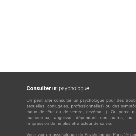
Consulter
un psychologue
On peut aller consulter un psychologue pour des troubles
sexuelles, conjugales, professionnelles) ou des sympt
maux de tête ou de ventre, eczéma…). Ou parce que 
malheureux, angoissé, dépendant des autres, ou
l’impression de ne plus être acteur de sa vie.
Venir voir un psychologue de Psychologues Paris 19 pe