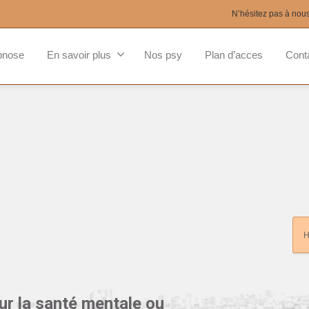
N’hésitez pas à nou
pnose
En savoir plus
Nos psy
Plan d’acces
Cont
ur la santé mentale ou