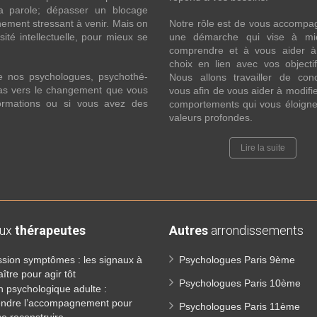
la parole; dépasser un blocage
ement stressant à venir. Mais on
Notre rôle est de vous accompa
ité intellectuelle, pour mieux se
une démarche qui vise à mi
comprendre et à vous aider à 
choix en lien avec vos objecti
e nos psychologues, psychothé-
Nous allons travailler de con
 pas vers le changement que vous
vous afin de vous aider à modifie
formations ou si vous avez des
comportements qui vous éloigne
valeurs profondes.
Lire la suite
aux
thérapeutes
Autres
arrondissements
sion symptômes : les signaux à
Psychologues Paris 9ème
ître pour agir tôt
Psychologues Paris 10ème
n psychologique adulte :
ndre l’accompagnement pour
Psychologues Paris 11ème