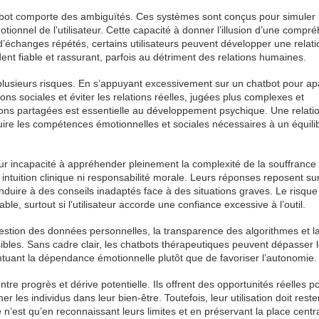
tbot comporte des ambiguïtés. Ces systèmes sont conçus pour simuler 
ionnel de l’utilisateur. Cette capacité à donner l’illusion d’une compr
 d’échanges répétés, certains utilisateurs peuvent développer une relati
ent fiable et rassurant, parfois au détriment des relations humaines.
usieurs risques. En s’appuyant excessivement sur un chatbot pour ap
ions sociales et éviter les relations réelles, jugées plus complexes et
motions partagées est essentielle au développement psychique. Une relati
ruire les compétences émotionnelles et sociales nécessaires à un équili
ur incapacité à appréhender pleinement la complexité de la souffrance
intuition clinique ni responsabilité morale. Leurs réponses reposent su
ire à des conseils inadaptés face à des situations graves. Le risque
e, surtout si l’utilisateur accorde une confiance excessive à l’outil.
estion des données personnelles, la transparence des algorithmes et l
ibles. Sans cadre clair, les chatbots thérapeutiques peuvent dépasser l
entuant la dépendance émotionnelle plutôt que de favoriser l’autonomie.
entre progrès et dérive potentielle. Ils offrent des opportunités réelles p
les individus dans leur bien-être. Toutefois, leur utilisation doit reste
’est qu’en reconnaissant leurs limites et en préservant la place centra