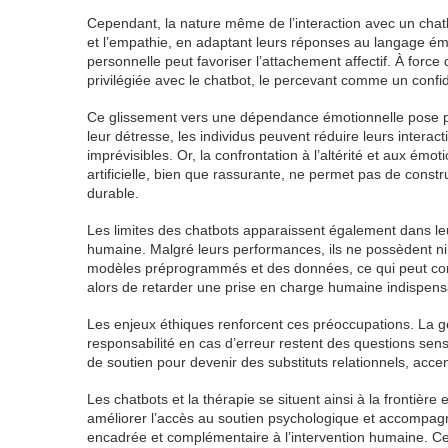
Cependant, la nature même de l’interaction avec un cha
et l’empathie, en adaptant leurs réponses au langage émot
personnelle peut favoriser l’attachement affectif. À force
privilégiée avec le chatbot, le percevant comme un confid
Ce glissement vers une dépendance émotionnelle pose pl
leur détresse, les individus peuvent réduire leurs interact
imprévisibles. Or, la confrontation à l’altérité et aux é
artificielle, bien que rassurante, ne permet pas de const
durable.
Les limites des chatbots apparaissent également dans le
humaine. Malgré leurs performances, ils ne possèdent ni 
modèles préprogrammés et des données, ce qui peut condu
alors de retarder une prise en charge humaine indispensabl
Les enjeux éthiques renforcent ces préoccupations. La g
responsabilité en cas d’erreur restent des questions sens
de soutien pour devenir des substituts relationnels, acc
Les chatbots et la thérapie se situent ainsi à la frontière 
améliorer l’accès au soutien psychologique et accompagner 
encadrée et complémentaire à l’intervention humaine. Ce n