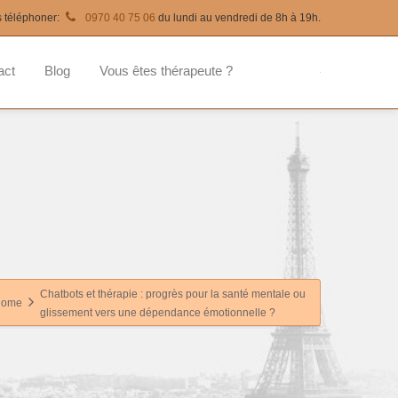
s téléphoner:
0970 40 75 06
du lundi au vendredi de 8h à 19h.
act
Blog
Vous êtes thérapeute ?
Chatbots et thérapie : progrès pour la santé mentale ou
Home
glissement vers une dépendance émotionnelle ?